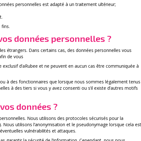
 données personnelles est adapté à un traitement ultérieur;
t.
fins.
à vos données personnelles ?
es étrangers. Dans certains cas, des données personnelles vous
afin de vous
ge exclusif d’aRubee et ne peuvent en aucun cas être communiquée à
s ou à des fonctionnaires que lorsque nous sommes légalement tenus
les à des tiers si vous y avez consenti ou s’il existe d’autres motifs
 vos données ?
rsonnelles. Nous utilisons des protocoles sécurisés pour la
. Nous utilisons l’anonymisation et le pseudonymage lorsque cela es
ventuelles vulnérabilités et attaques.
 garantir la sécurité de l’information. Cependant, nous nous