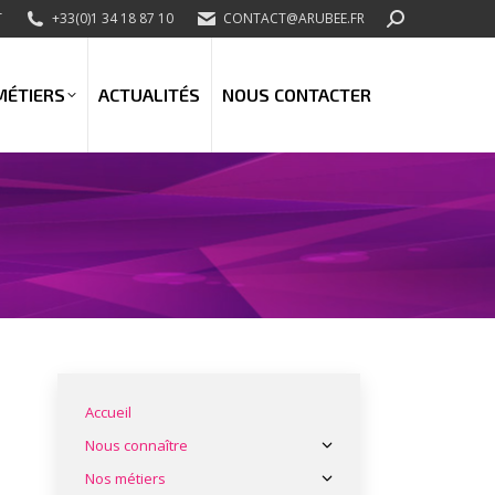
SEARCH:
T
+33(0)1 34 18 87 10
CONTACT@ARUBEE.FR
MÉTIERS
ACTUALITÉS
NOUS CONTACTER
Accueil
Nous connaître
Nos métiers