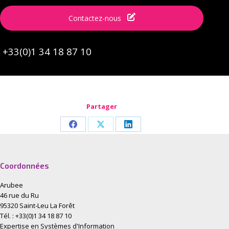
Contactez-nous
+33(0)1 34 18 87 10
Partager
Share
Share
Share
on
on
on
Facebook
X
LinkedIn
Coordonnées
Arubee
46 rue du Ru
95320 Saint-Leu La Forêt
Tél. : +33(0)1 34 18 87 10
Expertise en Systèmes d'Information