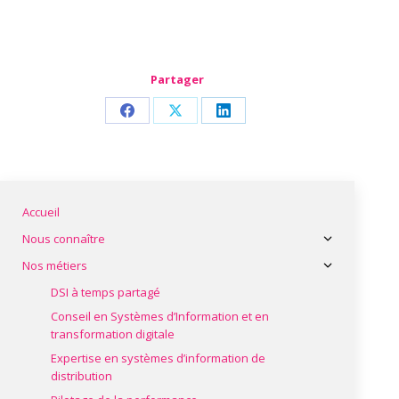
Partager
Share
Share
Share
on
on
on
Facebook
X
LinkedIn
Accueil
Nous connaître
Nos métiers
DSI à temps partagé
Conseil en Systèmes d’Information et en
transformation digitale
Expertise en systèmes d’information de
distribution